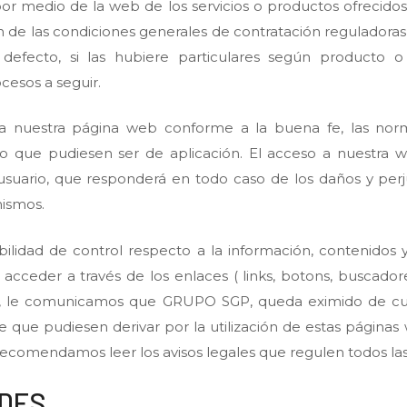
por medio de la web de los servicios o productos ofrecid
n de las condiciones generales de contratación reguladoras
defecto, si las hubiere particulares según producto o s
cesos a seguir.
a nuestra página web conforme a la buena fe, las norm
o que pudiesen ser de aplicación. El acceso a nuestra we
 usuario, que responderá en todo caso de los daños y perj
mismos.
ilidad de control respecto a la información, contenidos y
a acceder a través de los enlaces ( links, botons, buscado
n, le comunicamos que GRUPO SGP, queda eximido de cual
se que pudiesen derivar por la utilización de estas página
 recomendamos leer los avisos legales que regulen todos la
ADES