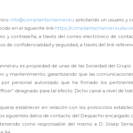
nico:
info@complaintschannel.eu
solicitando un usuario y c
cido en el siguiente link
https://complaintschannel.eu/acc
ario y contraseña, a través del correo electrónico de conta
s de confidencialidad y seguridad, a través del link referen
hannel.eu es propiedad de unas de las Sociedad del Grupo
ón y mantenimiento, garantizando que las comunicaciones
s por personal autorizado que ha firmado los pertinen
ficer” designado para tal efecto. Dicho canal a nivel de tra
quiera establecer en relación con los protocolos establec
s siguientes datos de contacto del Despacho encargado de 
 teniendo como responsable del mismo a D. Josep Serra 
84 94