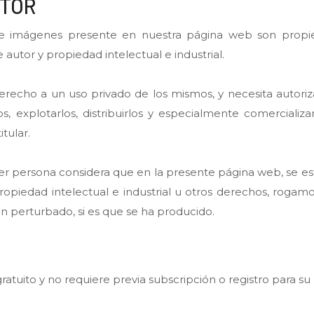
UTOR
s e imágenes presente en nuestra página web son pro
autor y propiedad intelectual e industrial.
derecho a un uso privado de los mismos, y necesita autor
os, explotarlos, distribuirlos y especialmente comercializ
tular.
er persona considera que en la presente página web, se e
ropiedad intelectual e industrial u otros derechos, rogamo
en perturbado, si es que se ha producido.
atuito y no requiere previa subscripción o registro para su u