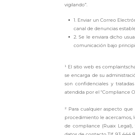
vigilando”.
1. Enviar un Correo Electró
canal de denuncias estable
2. Se le enviara dicho usu
comunicación bajo principio
¹ El sitio web es complaintsc
se encarga de su administraci
son confidenciales y tratada
atendida por el “Compliance Of
² Para cualquier aspecto que 
procedimiento le acercamos, lo
de compliance (Ruaix Legal),
datos de contacto Tlf. 93 444 