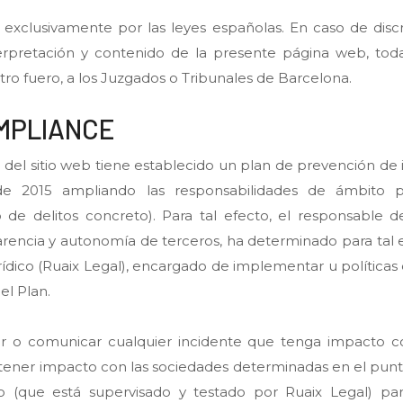
 exclusivamente por las leyes españolas. En caso de discr
terpretación y contenido de la presente página web, tod
tro fuero, a los Juzgados o Tribunales de Barcelona.
OMPLIANCE
del sitio web tiene establecido un plan de prevención de i
e 2015 ampliando las responsabilidades de ámbito pe
e delitos concreto). Para tal efecto, el responsable de
parencia y autonomía de terceros, ha determinado para tal 
dico (Ruaix Legal), encargado de implementar u políticas 
el Plan.
 o comunicar cualquier incidente que tenga impacto con
ener impacto con las sociedades determinadas en el punto 1
lo (que está supervisado y testado por Ruaix Legal) para